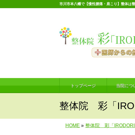
市川市本八幡で【慢性腰痛・肩こり】整体は整
トップページ
当院につ
整体院 彩「IRO
HOME
»
整体院 彩「IRODOR