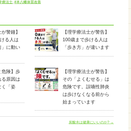
学療法士
,
#本八幡体質改善
士が警鐘】
【理学療法士が警告】
歩ける人は
100歳まで歩ける人は
前」に動い
「歩き方」が違います
と危険】歩
【理学療法士が警告】
れる原因は
その「よくむせる」は
なく「姿
危険です。誤嚥性肺炎
は歩けなくなる前から
始まっています
炭酸水は健康にいいのか?
→