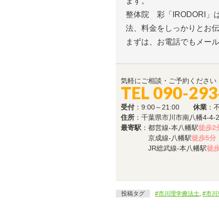
ます。
整体院 彩「IRODOR
法、料金をしっかりとお
まずは、お電話でもメー
気軽にご相談・ご予約ください
TEL 090-29
受付
：9:00～21:00
休業
：
住所
：千葉県市川市南八幡4-4-
最寄駅
：都営線-本八幡駅
徒歩2
京成線-八幡駅
徒歩5分
JR総武線-本八幡駅
徒歩
投稿タグ
#市川理学療法士
,
#市川