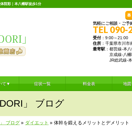
体院彩｜本八幡駅徒歩1分
気軽にご相談・ご予
TEL 090-
受付
：9:00～21:
住所
：千葉県市川市南八
最寄駅
：都営線-本八
京成線-八幡
JR総武線-本
いて▼
症状一覧
料金表
地図
DORI」 ブログ
I」 ブログ
»
ダイエット
»
体幹を鍛えるメリットとデメリット