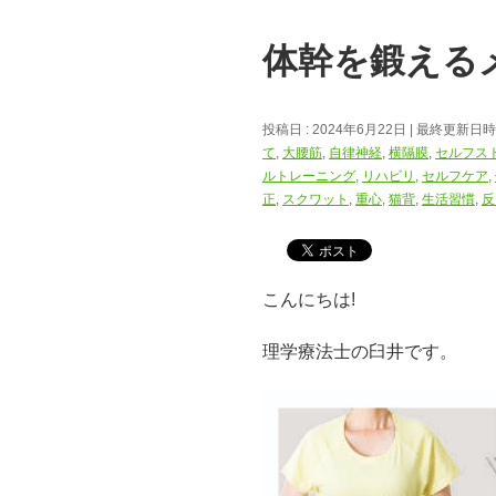
体幹を鍛える
投稿日 : 2024年6月22日
最終更新日時 :
て
,
大腰筋
,
自律神経
,
横隔膜
,
セルフス
ルトレーニング
,
リハビリ
,
セルフケア
,
正
,
スクワット
,
重心
,
猫背
,
生活習慣
,
反
こんにちは!
理学療法士の臼井です。