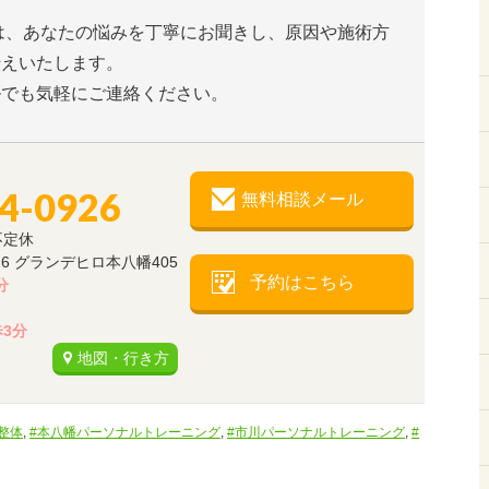
I」は、あなたの悩みを丁寧にお聞きし、原因や施術方
伝えいたします。
ルでも気軽にご連絡ください。
34-0926
無料相談メール
不定休
26 グランデヒロ本八幡405
予約はこちら
分
3分
地図・行き方
整体
,
#本八幡パーソナルトレーニング
,
#市川パーソナルトレーニング
,
#