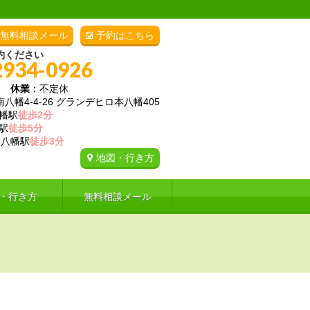
無料相談メール
予約はこちら
約ください
2934-0926
00
休業
：不定休
幡4-4-26 グランデヒロ本八幡405
幡駅
徒歩2分
駅
徒歩5分
八幡駅
徒歩3分
地図・行き方
・行き方
無料相談メール