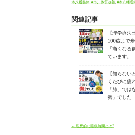
本八幡整体
,
#市川体質改善
,
#本八幡理
関連記事
【理学療法
100歳まで
「痛くなる
ています。
【知らない
くたびに疲
「肺」では
勢」でした
←
理想的な睡眠時間とは?