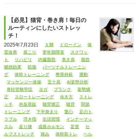
【必見】猫背・巻き肩！毎日の
ルーティンにしたいストレッ
チ！
2025年7月23日
Ｘ脚
ドローイン
体
質改善
肩こり
更年期障害
スクワッ
ト
リハビリ
内臓脂肪
巻き肩
脂肪
燃焼効果
筋膜
パーソナルトレーニン
グ
体幹トレーニング
整形外科
運動
マッケンジー体操
五十肩
AI姿勢分析
脊柱管狭窄症
ヨガ
プランク
姿勢矯
正
スロートレーニング
歩き方
ストレ
ッチ
外反母趾
猫背矯正
猫背
関節
トレーニング
下半身太り
重心
足のト
ラブル
浮き指
生活習慣
インナーマッ
スル
反り腰
成長ホルモン
足首
セ
ルフストレッチ
痛み
体幹筋トレ
ヘル