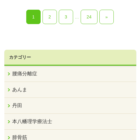
1
2
3
…
24
»
カテゴリー
腰痛分離症
あんま
丹田
本八幡理学療法士
腓骨筋