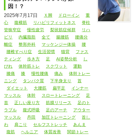
因！？
2025年7月17日
Ｘ脚
ドローイン
重
心
腹横筋
リハビリフィットネス
脊柱
管狭窄症
慢性疲労
梨状筋症候群
リハ
ビリ
内臓脂肪
全て
腸腰筋
腰痛分
離症
整形外科
マッケンジー体操
腰
腰椎すべり症
生活習慣
猫背
ファス
ティング
歩き方
足
AI姿勢分析
し
びれ
体幹筋トレ
スクワット
運動
膝痛
膝
慢性腰痛
痛み
体幹トレー
ニング
タンパク質
下半身太り
首
ダイエット
大腰筋
扁平足
インナー
マッスル
体幹
スロートレーニング
足
首
正しい座り方
筋膜リリース
足のト
ラブル
腹式呼吸
足のアーチ
アウター
マッスル
丹田
加圧トレーニング
首し
わ
肩こり
セルフストレッチ
あんま
腹筋
ヘルニア
体質改善
関節トレー