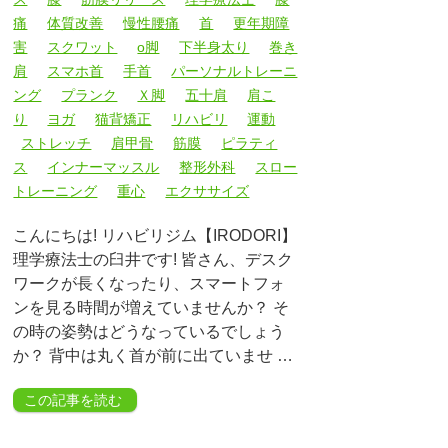
痛
体質改善
慢性腰痛
首
更年期障
害
スクワット
o脚
下半身太り
巻き
肩
スマホ首
手首
パーソナルトレーニ
ング
プランク
Ｘ脚
五十肩
肩こ
り
ヨガ
猫背矯正
リハビリ
運動
ストレッチ
肩甲骨
筋膜
ピラティ
ス
インナーマッスル
整形外科
スロー
トレーニング
重心
エクササイズ
こんにちは! リハビリジム【IRODORI】
理学療法士の臼井です! 皆さん、デスク
ワークが長くなったり、スマートフォ
ンを見る時間が増えていませんか？ そ
の時の姿勢はどうなっているでしょう
か？ 背中は丸く首が前に出ていませ …
この記事を読む