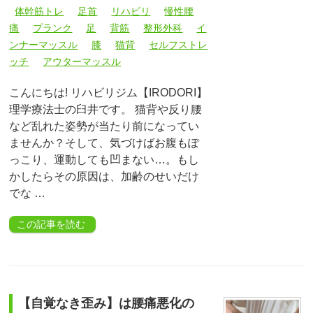
体幹筋トレ
足首
リハビリ
慢性腰
痛
プランク
足
背筋
整形外科
イ
ンナーマッスル
膝
猫背
セルフストレ
ッチ
アウターマッスル
こんにちは! リハビリジム【IRODORI】
理学療法士の臼井です。 猫背や反り腰
など乱れた姿勢が当たり前になってい
ませんか？そして、気づけばお腹もぽ
っこり、運動しても凹まない…。もし
かしたらその原因は、加齢のせいだけ
でな …
この記事を読む
【自覚なき歪み】は腰痛悪化の