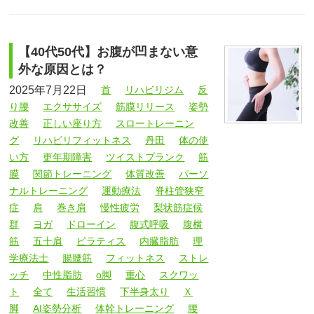
【40代50代】お腹が凹まない意
外な原因とは？
2025年7月22日
首
リハビリジム
反
り腰
エクササイズ
筋膜リリース
姿勢
改善
正しい座り方
スロートレーニン
グ
リハビリフィットネス
丹田
体の使
い方
更年期障害
ツイストプランク
筋
膜
関節トレーニング
体質改善
パーソ
ナルトレーニング
運動療法
脊柱管狭窄
症
肩
巻き肩
慢性疲労
梨状筋症候
群
ヨガ
ドローイン
腹式呼吸
腹横
筋
五十肩
ピラティス
内臓脂肪
理
学療法士
腸腰筋
フィットネス
ストレ
ッチ
中性脂肪
o脚
重心
スクワッ
ト
全て
生活習慣
下半身太り
Ｘ
脚
AI姿勢分析
体幹トレーニング
腰