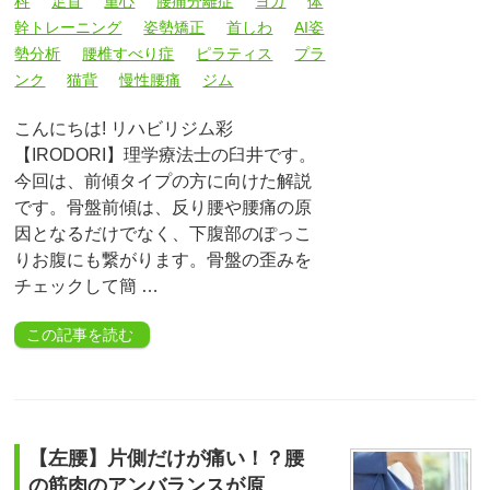
科
足首
重心
腰痛分離症
ヨガ
体
幹トレーニング
姿勢矯正
首しわ
AI姿
勢分析
腰椎すべり症
ピラティス
プラ
ンク
猫背
慢性腰痛
ジム
こんにちは! リハビリジム彩
【IRODORI】理学療法士の臼井です。
今回は、前傾タイプの方に向けた解説
です。骨盤前傾は、反り腰や腰痛の原
因となるだけでなく、下腹部のぽっこ
りお腹にも繋がります。骨盤の歪みを
チェックして簡 …
この記事を読む
【左腰】片側だけが痛い！？腰
の筋肉のアンバランスが原