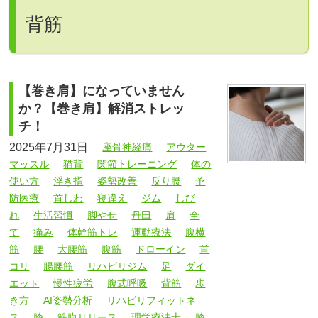
背筋
【巻き肩】になっていません
か？【巻き肩】解消ストレッ
チ！
2025年7月31日
座骨神経痛
アウター
マッスル
猫背
関節トレーニング
体の
使い方
浮き指
姿勢改善
反り腰
予
防医療
首しわ
寝違え
ジム
しび
れ
生活習慣
脚やせ
丹田
肩
全
て
痛み
体幹筋トレ
運動療法
腹横
筋
腰
大腰筋
腹筋
ドローイン
首
コリ
腸腰筋
リハビリジム
足
ダイ
エット
慢性疲労
腹式呼吸
背筋
歩
き方
AI姿勢分析
リハビリフィットネ
ス
膝
筋膜リリース
理学療法士
膝