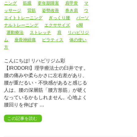
ニング
筋膜
更年期障害
肩甲骨
マ
ッサージ
背筋
姿勢改善
巻き肩
ウ
エイトトレーニング
ぎっくり腰
パーソ
ナルトレーニング
エクササイズ
o脚
運動療法
ストレッチ
肩
リハビリジ
ム
座骨神経痛
ピラティス
体の使い
方
こんにちは! リハビリジム彩
【IRODORI】理学療法士の臼井です。
腰の痛みや柔らかさに左右差があり、
腰が重だるい・不快感があると感じる
人は、腰の深層筋「腰方形筋」が硬く
なっているかもしれません。心地よく
腰回りを伸ばす …
この記事を読む