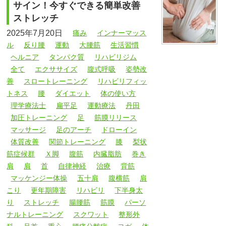
サイン！今すぐできる簡単改善
ストレッチ
2025年7月20日
痛み
インナーマッス
ル
反り腰
運動
大腰筋
生活習慣
ヘルニア
タンパク質
リハビリジム
全て
エクササイズ
腹式呼吸
姿勢改
善
スロートレーニング
リハビリフィッ
トネス
腰
ダイエット
体の使い方
理学療法士
扁平足
運動療法
丹田
加圧トレーニング
足
筋膜リリース
マッサージ
足のアーチ
ドローイン
体質改善
関節トレーニング
膝
梨状
筋症候群
Ｘ脚
腹筋
内臓脂肪
巻き
肩
肩
首
自律神経
治療
背筋
マッケンジー体操
五十肩
腹横筋
肩
こり
更年期障害
リハビリ
下半身太
り
ストレッチ
腸腰筋
筋膜
パーソ
ナルトレーニング
スクワット
整形外