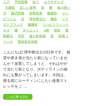
ニア
予防医療
全て
エクササイズ
大腰筋
正しい姿勢
肩
腰
体の使い
方
腹式呼吸
姿勢改善
腹横筋
リハ
ビリジム
足
理学療法士
腹筋
ツイ
ストプランク
腸腰筋
リハビリフィット
ネス
膝
ダイエット
o脚
背筋
運
動療法
丹田
遠心性収縮
首
筋膜リ
リース
梨状筋症候群
こんにちは! 理学療法士の臼井です。 猫
背や巻き肩が当たり前になっていませ
んか？放置してしまうと、それはやが
て当たり前となり、ボディラインの崩
れにも繋がってしまいます。今回は、
寝る前にルーティンにしたい改善スト
レッチをご …
この記事を読む