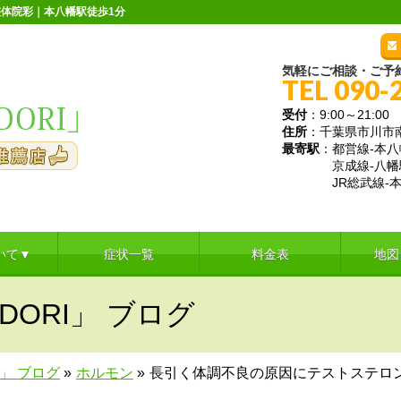
体院彩｜本八幡駅徒歩1分
気軽にご相談・ご予
TEL 090-
受付
：9:00～21:
住所
：千葉県市川市南八
最寄駅
：都営線-本八
京成線-八幡
JR総武線-本
いて▼
症状一覧
料金表
地図
DORI」 ブログ
I」 ブログ
»
ホルモン
»
長引く体調不良の原因にテストステロ