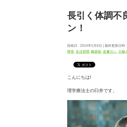
長引く体調不
ン！
投稿日 : 2024年5月6日
最終更新日時 :
障害
,
生活習慣
,
糖尿病
,
皮膚ガン
,
大腸
こんにちは!
理学療法士の臼井です。