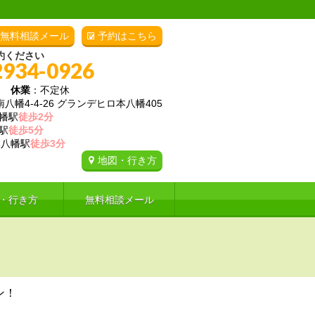
無料相談メール
予約はこちら
約ください
2934-0926
00
休業
：不定休
幡4-4-26 グランデヒロ本八幡405
幡駅
徒歩2分
駅
徒歩5分
八幡駅
徒歩3分
地図・行き方
・行き方
無料相談メール
ン！