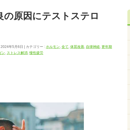
良の原因にテストステロ
 2024年5月6日
カテゴリー :
ホルモン
,
全て
,
体質改善
,
自律神経
,
更年期
ガン
,
ストレス解消
,
慢性疲労