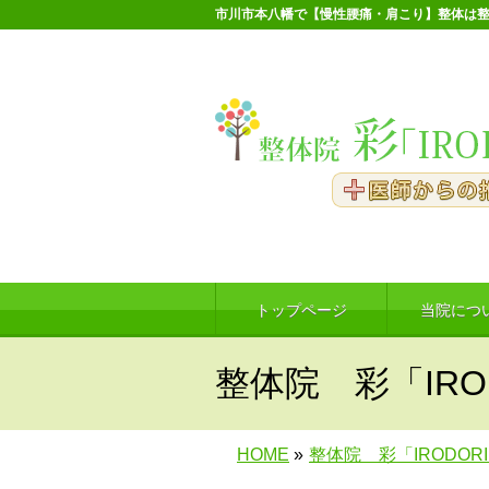
市川市本八幡で【慢性腰痛・肩こり】整体は整
トップページ
当院につ
整体院 彩「IRO
HOME
»
整体院 彩「IRODOR