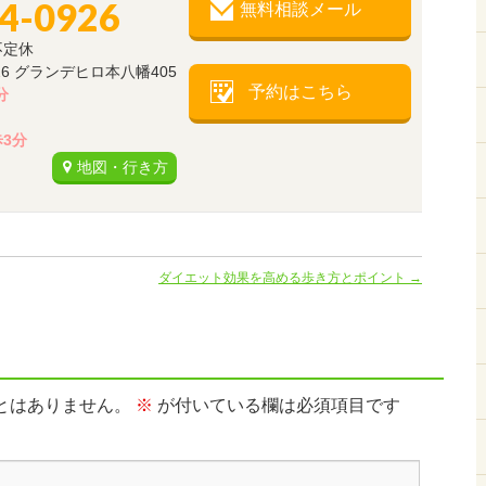
34-0926
無料相談メール
不定休
26 グランデヒロ本八幡405
予約はこちら
分
3分
地図・行き方
ダイエット効果を高める歩き方とポイント
→
とはありません。
※
が付いている欄は必須項目です