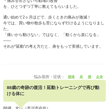
・痛みを出さない可動域の改善
を、ひとつずつ丁寧に教えてもらいました。
通い始めて2ヶ月ほどで、歩くときの痛みが激減！
今では、買い物や散歩も苦にならず行けるようになりまし
た。
「痛いから動けない」ではなく、「動くから楽になる」
――
それが“延動”の考え方だと、身をもって実感しています。
悩み箇所・症状：
腰痛
肩
腰
全身
88歳の奇跡の復活！延動トレーニングで再び動
ける体に
88歳 女性（市川市在住）