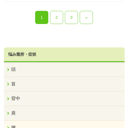
1
2
3
»
悩み箇所・症状
頭
首
背中
肩
腰