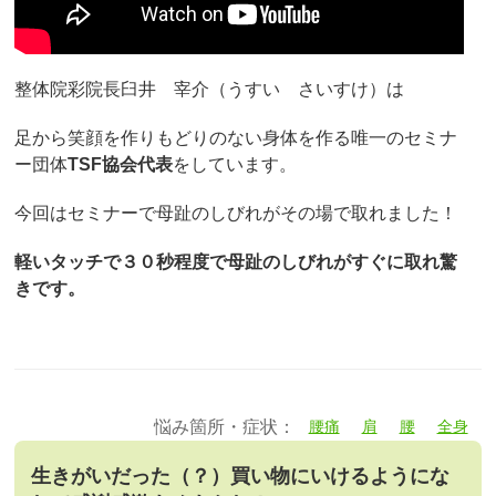
整体院彩院長臼井 宰介（うすい さいすけ）は
足から笑顔を作りもどりのない身体を作る唯一のセミナ
ー団体
TSF協会代表
をしています。
今回はセミナーで母趾のしびれがその場で取れました！
軽いタッチで３０秒程度で母趾のしびれがすぐに取れ驚
きです。
悩み箇所・症状：
腰痛
肩
腰
全身
生きがいだった（？）買い物にいけるようにな