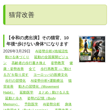
猫背改善
【令和の虎出演】その猫背、10
年後“歩けない身体”になります
2026年3月29日
AI姿勢分析×地域活性
動ける体づくり
延動の全国展開ビジョ
ン
高齢者の歩行書き換え
姿勢教育
健
康・姿勢改善
全て
歩行再教育 ― “動け
る力”を取り戻す
ヨーロッパの医療文化
歩行の習慣化
AI姿勢分析×運動療法
猫
背改善
動きの習慣化（Movement
Habit）
延動医学
まとめ：動ける人生
延動と歩き
姿勢の記憶（Body
Memory）
予防医学
AI姿勢分析
身体