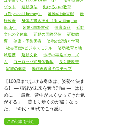
は学習する（Body Learning）
姿勢改善メ
ゾット
運動療法
動ける力の教育
（Physical Literacy）
延動×社会貢献
歩
行改善
身体の書き換え（Rewriting the
Body）
延動×国際貢献
健康寿命
延動
文化の全体像
延動の国際発信
延動教
育
健康・予防医療
姿勢の記憶と学習
社会貢献×ビジネスモデル
姿勢教育と地
域連携
延動文化
歩行の再発メカニズ
ム
ヨーロッパ式身体哲学
反り腰改善
家族の健康
動作再教育のステップ
【100歳まで歩ける身体は、姿勢で決ま
る】 ― 猫背が未来を奪う理由 ― はじ
めに 「最近、背中が丸くなってきた気
がする」 「昔より歩くのが遅くなっ
た」 50代・60代でこう感じ …
この記事を読む